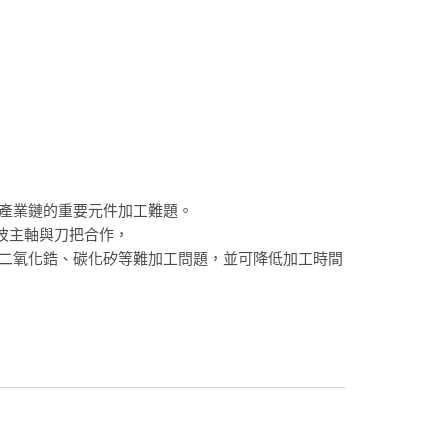
關產業鏈的重要元件加工難題。
波主軸與刀把合作，
、二氧化鋯、碳化矽等難加工問題，並可降低加工時間