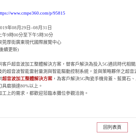
ttps://www.cmpe360.com/p/95815
19年08月29日–08月31日
午9時00分至下午5時30分
東莞厚街廣東現代國際展覽中心
後續更新)
供客戶超音波加工整體解決方案，替客戶解決為投入5G通訊時代相
技的超音波智能雷射量測與智能驅動控制系統，並與策略夥伴之超音
供
超音波加工整體解決方案
，為客戶解決5G陶瓷手機背蓋、藍寶石
刀具磨損達80%以上。
加工上的需求，都歡迎蒞臨本攤位參觀洽詢。
回列表頁